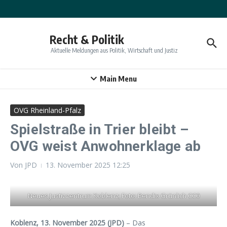
Zum Inhalt springen
Recht & Politik
Aktuelle Meldungen aus Politik, Wirtschaft und Justiz
Main Menu
OVG Rheinland-Pfalz
Spielstraße in Trier bleibt –
OVG weist Anwohnerklage ab
Von
JPD
13. November 2025
12:25
Neues Justizzentrum Koblenz; Foto: Bendix Grünlich CC0
Koblenz, 13. November 2025 (JPD)
– Das