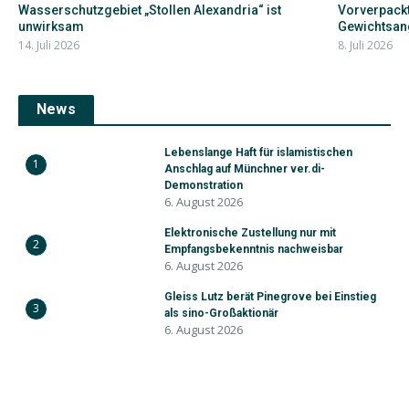
Wasserschutzgebiet „Stollen Alexandria“ ist
Vorverpackt
unwirksam
Gewichtsan
14. Juli 2026
8. Juli 2026
News
Lebenslange Haft für islamistischen
1
Anschlag auf Münchner ver.di-
Demonstration
6. August 2026
Elektronische Zustellung nur mit
2
Empfangsbekenntnis nachweisbar
6. August 2026
Gleiss Lutz berät Pinegrove bei Einstieg
3
als sino-Großaktionär
6. August 2026