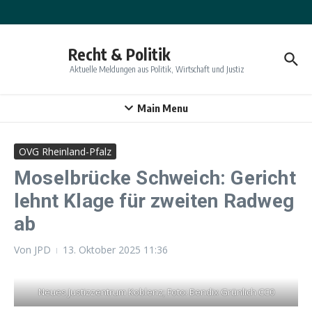
Zum Inhalt springen
Recht & Politik
Aktuelle Meldungen aus Politik, Wirtschaft und Justiz
Main Menu
OVG Rheinland-Pfalz
Moselbrücke Schweich: Gericht
lehnt Klage für zweiten Radweg
ab
Von
JPD
13. Oktober 2025
11:36
Neues Justizzentrum Koblenz; Foto: Bendix Grünlich CC0