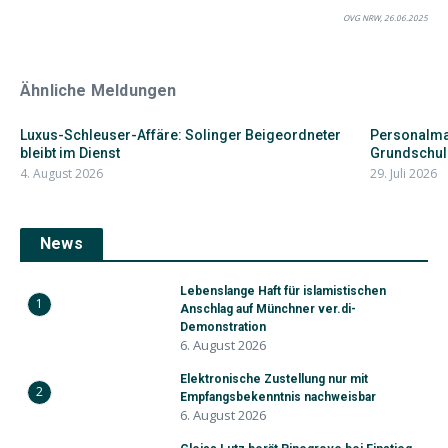
OVG NRW, 26.06.2025
Ähnliche Meldungen
Luxus-Schleuser-Affäre: Solinger Beigeordneter
Personalman
bleibt im Dienst
Grundschul
4. August 2026
29. Juli 2026
News
Lebenslange Haft für islamistischen
1
Anschlag auf Münchner ver.di-
Demonstration
6. August 2026
Elektronische Zustellung nur mit
2
Empfangsbekenntnis nachweisbar
6. August 2026