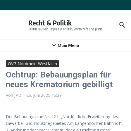
Zum Inhalt springen
Recht & Politik
Aktuelle Meldungen aus Politik, Wirtschaft und Justiz
Main Menu
OVG Nordrhein-Westfalen
Ochtrup: Bebauungsplan für
neues Krematorium gebilligt
Von
JPD
26. Juni 2025
15:29
Der Bebauungsplan Nr. 42 L „Nordöstliche Erweiterung des
Gewerbe- und Industriegebietes Am Langenhorster Bahnhof“,
3. Änderung der Stadt Ochtrup, der die Errichtung eines