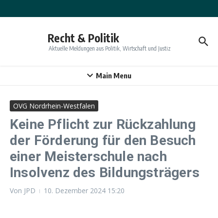
Zum Inhalt springen
Recht & Politik
Aktuelle Meldungen aus Politik, Wirtschaft und Justiz
Main Menu
OVG Nordrhein-Westfalen
Keine Pflicht zur Rückzahlung
der Förderung für den Besuch
einer Meisterschule nach
Insolvenz des Bildungsträgers
Von
JPD
10. Dezember 2024
15:20