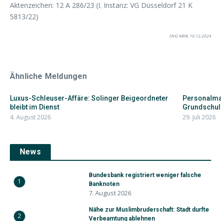
Aktenzeichen: 12 A 286/23 (I. Instanz: VG Düsseldorf 21 K
5813/22)
OVG NRW, 10.12.2024
Ähnliche Meldungen
Luxus-Schleuser-Affäre: Solinger Beigeordneter
Personalman
bleibt im Dienst
Grundschul
4. August 2026
29. Juli 2026
News
Bundesbank registriert weniger falsche
1
Banknoten
7. August 2026
Nähe zur Muslimbruderschaft: Stadt durfte
2
Verbeamtung ablehnen