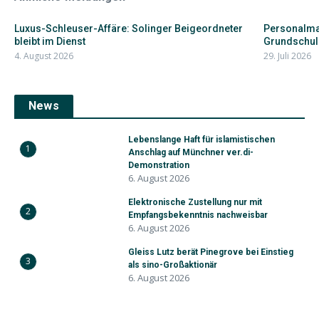
Luxus-Schleuser-Affäre: Solinger Beigeordneter
Personalman
bleibt im Dienst
Grundschul
4. August 2026
29. Juli 2026
News
Lebenslange Haft für islamistischen
1
Anschlag auf Münchner ver.di-
Demonstration
6. August 2026
Elektronische Zustellung nur mit
2
Empfangsbekenntnis nachweisbar
6. August 2026
Gleiss Lutz berät Pinegrove bei Einstieg
3
als sino-Großaktionär
6. August 2026