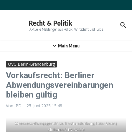
Zum Inhalt springen
Recht & Politik
Aktuelle Meldungen aus Politik, Wirtschaft und Justiz
Main Menu
OVG Berlin-Brandenburg
Vorkaufsrecht: Berliner
Abwendungsvereinbarungen
bleiben gültig
Von
JPD
25. Juni 2025
15:48
Oberverwaltungsgericht Berlin-Brandenburg; Foto: Georg
Slickers CC BY-SA 3.0