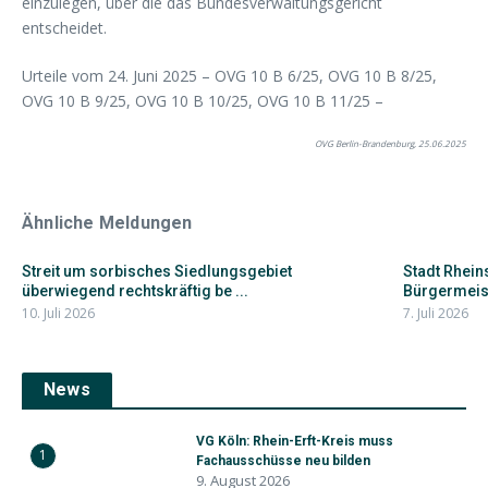
einzulegen, über die das Bundesverwaltungsgericht
entscheidet.
Urteile vom 24. Juni 2025 – OVG 10 B 6/25, OVG 10 B 8/25,
OVG 10 B 9/25, OVG 10 B 10/25, OVG 10 B 11/25 –
OVG Berlin-Brandenburg, 25.06.2025
Ähnliche Meldungen
Streit um sorbisches Siedlungsgebiet
Stadt Rhei
überwiegend rechtskräftig be ...
Bürgermeist
10. Juli 2026
7. Juli 2026
News
VG Köln: Rhein-Erft-Kreis muss
1
Fachausschüsse neu bilden
9. August 2026