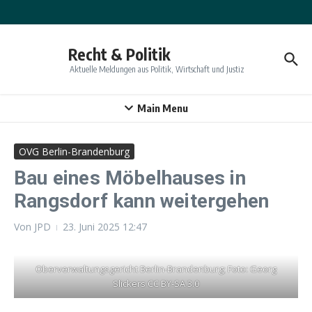
Zum Inhalt springen
Recht & Politik
Aktuelle Meldungen aus Politik, Wirtschaft und Justiz
Main Menu
OVG Berlin-Brandenburg
Bau eines Möbelhauses in
Rangsdorf kann weitergehen
Von
JPD
23. Juni 2025
12:47
Oberverwaltungsgericht Berlin-Brandenburg; Foto: Georg
Slickers CC BY-SA 3.0