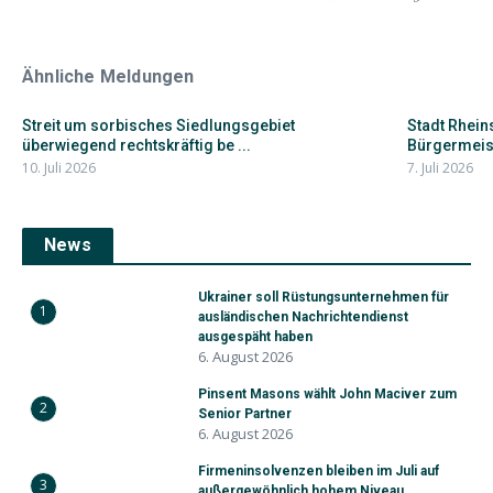
Ähnliche Meldungen
Streit um sorbisches Siedlungsgebiet
Stadt Rhei
überwiegend rechtskräftig be ...
Bürgermeist
10. Juli 2026
7. Juli 2026
News
Ukrainer soll Rüstungsunternehmen für
1
ausländischen Nachrichtendienst
ausgespäht haben
6. August 2026
Pinsent Masons wählt John Maciver zum
2
Senior Partner
6. August 2026
Firmeninsolvenzen bleiben im Juli auf
3
außergewöhnlich hohem Niveau