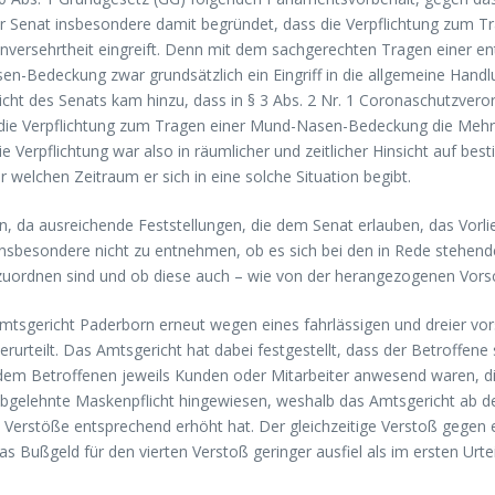
r Senat insbesondere damit begründet, dass die Verpflichtung zum T
 Unversehrtheit eingreift. Denn mit dem sachgerechten Tragen einer 
n-Bedeckung zwar grundsätzlich ein Eingriff in die allgemeine Handlu
icht des Senats kam hinzu, dass in § 3 Abs. 2 Nr. 1 Coronaschutzver
e Verpflichtung zum Tragen einer Mund-Nasen-Bedeckung die Mehrzahl
ie Verpflichtung war also in räumlicher und zeitlicher Hinsicht auf b
r welchen Zeitraum er sich in eine solche Situation begibt.
n, da ausreichende Feststellungen, die dem Senat erlauben, das Vor
 insbesondere nicht zu entnehmen, ob es sich bei den in Rede stehen
zuordnen sind und ob diese auch – wie von der herangezogenen Vorsc
tsgericht Paderborn erneut wegen eines fahrlässigen und dreier vo
rteilt. Das Amtsgericht hat dabei festgestellt, dass der Betroffene
em Betroffenen jeweils Kunden oder Mitarbeiter anwesend waren, di
abgelehnte Maskenpflicht hingewiesen, weshalb das Amtsgericht ab d
 Verstöße entsprechend erhöht hat. Der gleichzeitige Verstoß gegen 
s Bußgeld für den vierten Verstoß geringer ausfiel als im ersten Urtei