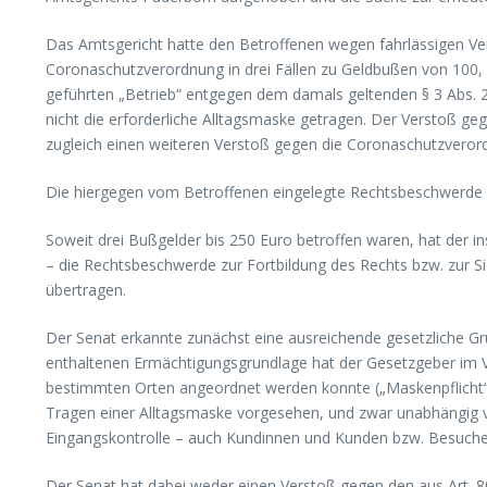
Das Amtsgericht hatte den Betroffenen wegen fahrlässigen V
Coronaschutzverordnung in drei Fällen zu Geldbußen von 100, 
geführten „Betrieb“ entgegen dem damals geltenden § 3 Abs. 
nicht die erforderliche Alltagsmaske getragen. Der Verstoß ge
zugleich einen weiteren Verstoß gegen die Coronaschutzverord
Die hiergegen vom Betroffenen eingelegte Rechtsbeschwerde ha
Soweit drei Bußgelder bis 250 Euro betroffen waren, hat der i
– die Rechtsbeschwerde zur Fortbildung des Rechts bzw. zur Si
übertragen.
Der Senat erkannte zunächst eine ausreichende gesetzliche Grun
enthaltenen Ermächtigungsgrundlage hat der Gesetzgeber im 
bestimmten Orten angeordnet werden konnte („Maskenpflicht“)
Tragen einer Alltagsmaske vorgesehen, und zwar unabhängig v
Eingangskontrolle – auch Kundinnen und Kunden bzw. Besuche
Der Senat hat dabei weder einen Verstoß gegen den aus Art.