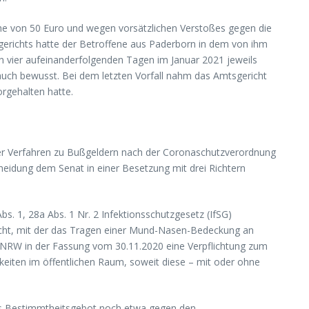
he von 50 Euro und wegen vorsätzlichen Verstoßes gegen die
sgerichts hatte der Betroffene aus Paderborn in dem von ihm
 vier aufeinanderfolgenden Tagen im Januar 2021 jeweils
 auch bewusst. Bei dem letzten Vorfall nahm das Amtsgericht
rgehalten hatte.
derer Verfahren zu Bußgeldern nach der Coronaschutzverordnung
heidung dem Senat in einer Besetzung mit drei Richtern
s. 1, 28a Abs. 1 Nr. 2 Infektionsschutzgesetz (IfSG)
icht, mit der das Tragen einer Mund-Nasen-Bedeckung an
 NRW in der Fassung vom 30.11.2020 eine Verpflichtung zum
eiten im öffentlichen Raum, soweit diese – mit oder ohne
das Bestimmtheitsgebot noch etwa gegen den