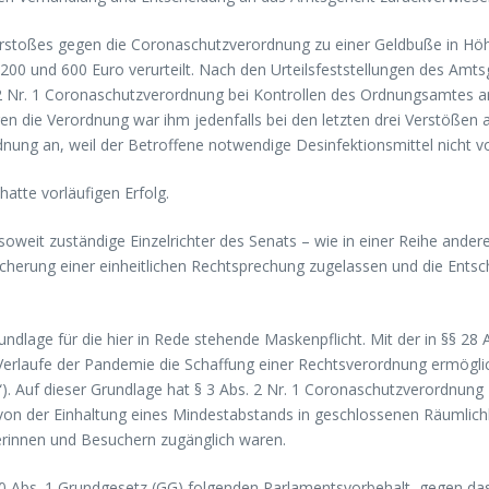
erstoßes gegen die Coronaschutzverordnung zu einer Geldbuße in Hö
200 und 600 Euro verurteilt. Nach den Urteilsfeststellungen des Amt
2 Nr. 1 Coronaschutzverordnung bei Kontrollen des Ordnungsamtes an
gen die Verordnung war ihm jedenfalls bei den letzten drei Verstößen
nung an, weil der Betroffene notwendige Desinfektionsmittel nicht vo
tte vorläufigen Erfolg.
nsoweit zuständige Einzelrichter des Senats – wie in einer Reihe an
cherung einer einheitlichen Rechtsprechung zugelassen und die Entsc
dlage für die hier in Rede stehende Maskenpflicht. Mit der in §§ 28 Ab
Verlaufe der Pandemie die Schaffung einer Rechtsverordnung ermögl
. Auf dieser Grundlage hat § 3 Abs. 2 Nr. 1 Coronaschutzverordnung
on der Einhaltung eines Mindestabstands in geschlossenen Räumlichk
rinnen und Besuchern zugänglich waren.
 80 Abs. 1 Grundgesetz (GG) folgenden Parlamentsvorbehalt, gegen 