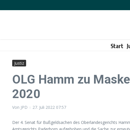
Zum Inhalt springen
Start
J
Justiz
OLG Hamm zu Maskenp
2020
Von
JPD
27. Juli 2022
07:57
Der 4. Senat für Bußgeldsachen des Oberlandesgerichts Hamm 
Amtsgerichts Paderborn aufgehoben und die Sache zur erneut