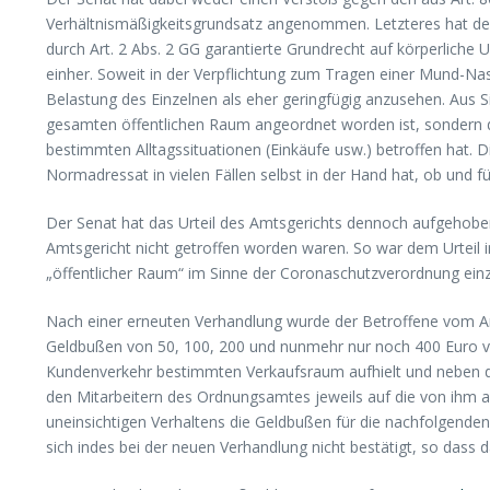
Verhältnismäßigkeitsgrundsatz angenommen. Letzteres hat de
durch Art. 2 Abs. 2 GG garantierte Grundrecht auf körperliche
einher. Soweit in der Verpflichtung zum Tragen einer Mund-Nase
Belastung des Einzelnen als eher geringfügig anzusehen. Aus S
gesamten öffentlichen Raum angeordnet worden ist, sondern di
bestimmten Alltagssituationen (Einkäufe usw.) betroffen hat. D
Normadressat in vielen Fällen selbst in der Hand hat, ob und fü
Der Senat hat das Urteil des Amtsgerichts dennoch aufgehobe
Amtsgericht nicht getroffen worden waren. So war dem Urteil
„öffentlicher Raum“ im Sinne der Coronaschutzverordnung ein
Nach einer erneuten Verhandlung wurde der Betroffene vom Am
Geldbußen von 50, 100, 200 und nunmehr nur noch 400 Euro veru
Kundenverkehr bestimmten Verkaufsraum aufhielt und neben d
den Mitarbeitern des Ordnungsamtes jeweils auf die von ihm 
uneinsichtigen Verhaltens die Geldbußen für die nachfolgenden
sich indes bei der neuen Verhandlung nicht bestätigt, so dass da