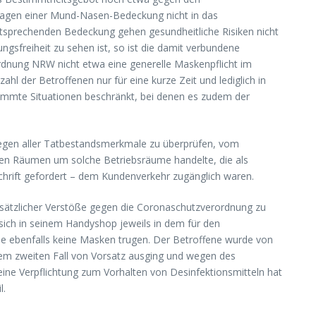
ragen einer Mund-Nasen-Bedeckung nicht in das
entsprechenden Bedeckung gehen gesundheitliche Risiken nicht
ngsfreiheit zu sehen ist, so ist die damit verbundene
ordnung NRW nicht etwa eine generelle Maskenpflicht im
 der Betroffenen nur für eine kurze Zeit und lediglich in
estimmte Situationen beschränkt, bei denen es zudem der
liegen aller Tatbestandsmerkmale zu überprüfen, vom
den Räumen um solche Betriebsräume handelte, die als
hrift gefordert – dem Kundenverkehr zugänglich waren.
rsätzlicher Verstöße gegen die Coronaschutzverordnung zu
 sich in seinem Handyshop jeweils in dem für den
e ebenfalls keine Masken trugen. Der Betroffene wurde von
em zweiten Fall von Vorsatz ausging und wegen des
eine Verpflichtung zum Vorhalten von Desinfektionsmitteln hat
l.