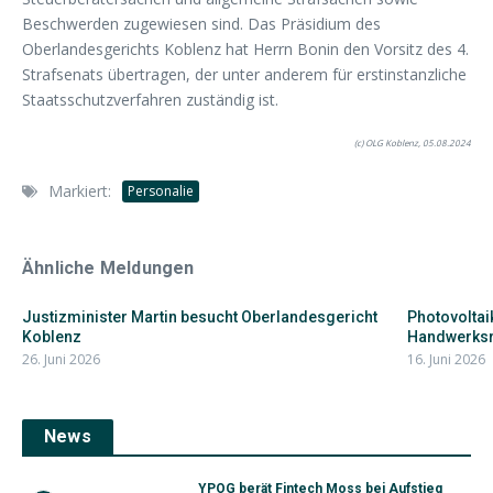
Beschwerden zugewiesen sind. Das Präsidium des
Oberlandesgerichts Koblenz hat Herrn Bonin den Vorsitz des 4.
Strafsenats übertragen, der unter anderem für erstinstanzliche
Staatsschutzverfahren zuständig ist.
(c) OLG Koblenz, 05.08.2024
Markiert:
Personalie
Ähnliche Meldungen
Justizminister Martin besucht Oberlandesgericht
Photovoltai
Koblenz
Handwerksro
26. Juni 2026
16. Juni 2026
News
YPOG berät Fintech Moss bei Aufstieg