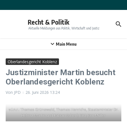
Zum Inhalt springen
Recht & Politik
Aktuelle Meldungen aus Politik, Wirtschaft und Justiz
Main Menu
Oberlandesgericht Koblenz
Justizminister Martin besucht
Oberlandesgericht Koblenz
Von
JPD
26. Juni 2026
13:24
v.l.n.r.: Thomas Grünewald, Thomas Henrichs, Staatsminister Dr.
Helmut Martin und Fabian Scherf; Bild: Jörn Müller