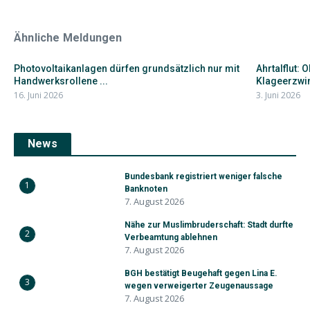
Ähnliche Meldungen
Photovoltaikanlagen dürfen grundsätzlich nur mit
Ahrtalflut: 
Handwerksrollene ...
Klageerzwin
16. Juni 2026
3. Juni 2026
News
Bundesbank registriert weniger falsche
1
Banknoten
7. August 2026
Nähe zur Muslimbruderschaft: Stadt durfte
2
Verbeamtung ablehnen
7. August 2026
BGH bestätigt Beugehaft gegen Lina E.
3
wegen verweigerter Zeugenaussage
7. August 2026