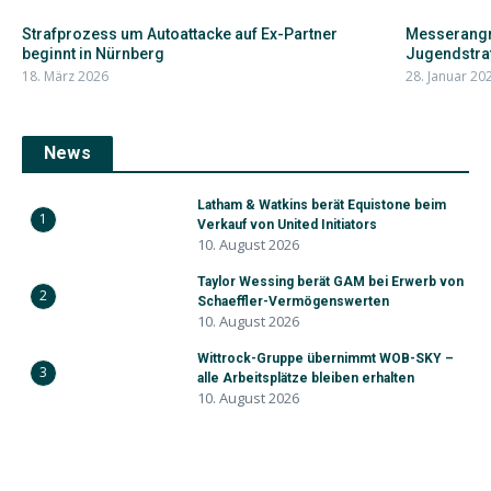
Strafprozess um Autoattacke auf Ex-Partner
Messerangri
beginnt in Nürnberg
Jugendstrafe
18. März 2026
28. Januar 20
News
Latham & Watkins berät Equistone beim
1
Verkauf von United Initiators
10. August 2026
Taylor Wessing berät GAM bei Erwerb von
2
Schaeffler-Vermögenswerten
10. August 2026
Wittrock-Gruppe übernimmt WOB-SKY –
3
alle Arbeitsplätze bleiben erhalten
10. August 2026