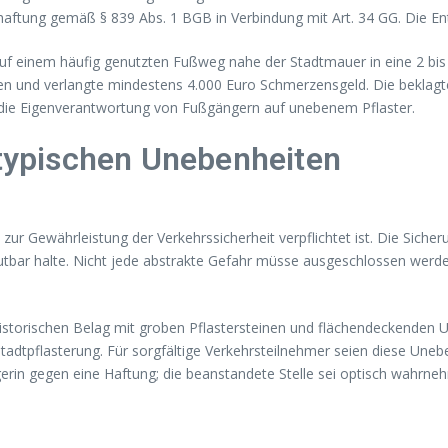
aftung gemäß § 839 Abs. 1 BGB in Verbindung mit Art. 34 GG. Die Ents
uf einem häufig genutzten Fußweg nahe der Stadtmauer in eine 2 bis
ten und verlangte mindestens 4.000 Euro Schmerzensgeld. Die beklagt
uf die Eigenverantwortung von Fußgängern auf unebenem Pflaster.
 typischen Unebenheiten
ch zur Gewährleistung der Verkehrssicherheit verpflichtet ist. Die Si
tbar halte. Nicht jede abstrakte Gefahr müsse ausgeschlossen werden
historischen Belag mit groben Pflastersteinen und flächendeckenden 
tadtpflasterung. Für sorgfältige Verkehrsteilnehmer seien diese Une
ägerin gegen eine Haftung; die beanstandete Stelle sei optisch wah