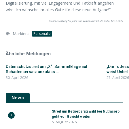
Digitalisierung, mit viel Engagement und Tatkraft angehen
wird. Ich wünsche ihr alles Gute für diese neue Aufgabe!“
Senatsverwaltung für Justiz und Verbraucherschutz Berlin, 12.12.2024
Markiert:
Personalie
Ähnliche Meldungen
Datenschutzstreit um „X“: Sammelklage auf
„Die Todes
Schadensersatz unzuläss ...
weist Unterl
30. April 2026
27. April 2026
News
Streit um Betriebsratswahl bei Nutracorp
1
geht vor Gericht weiter
5. August 2026