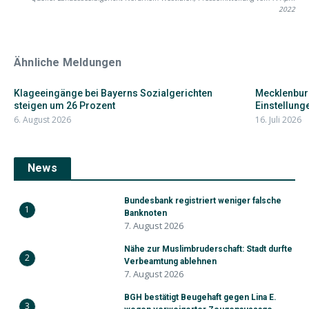
2022
Ähnliche Meldungen
Klageeingänge bei Bayerns Sozialgerichten
Mecklenbur
steigen um 26 Prozent
Einstellunge
6. August 2026
16. Juli 2026
News
Bundesbank registriert weniger falsche
1
Banknoten
7. August 2026
Nähe zur Muslimbruderschaft: Stadt durfte
2
Verbeamtung ablehnen
7. August 2026
BGH bestätigt Beugehaft gegen Lina E.
3