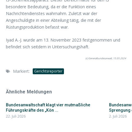
besondere Bedeutung, da er die Funktion eines
Nachrichtendienstes wahrnahm. Zuletzt war der
Angeschuldigte in einer Abteilung tätig, die mit der
Rüstungsproduktion befasst war.
Iyad A.-J. wurde am 13. November 2023 festgenommen und
befindet sich seitdem in Untersuchungshaft.
(c) Generalbundesanwalt, 15.05.2024
Markiert:
Gerichtsreporter
Ähnliche Meldungen
Bundesanwaltschaft klagt vier mutmaßliche
Bundesanwa
Führungskräfte des „Kön ...
Sprengung d
22. Juli 2026
2. Juli 2026