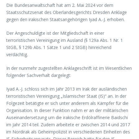
Die Bundesanwaltschaft hat am 2. Mai 2024 vor dem
Staatsschutzsenat des Oberlandesgerichts Dresden Anklage
gegen den irakischen Staatsangehörigen Iyad A.-J. erhoben.
Der Angeschuldigte ist der Mitgliedschaft in einer
terroristischen Vereinigung im Ausland (§ 129a Abs. 1 Nr. 1
StGB, § 129b Abs. 1 Sätze 1 und 2 StGB) hinreichend
verdächtig.
In der nunmehr zugestellten Anklageschrift ist im Wesentlichen
folgender Sachverhalt dargelegt:
Iyad A.-J. schloss sich im Jahr 2013 im Irak der ausländischen
terroristischen Vereinigung „Islamischer Staat (IS)“ an. In der
Folgezeit betätigte er sich unter anderem als Kämpfer für die
Organisation. In dieser Funktion nahm er an der militärischen
Auseinandersetzung um die irakische Erdölraffinerie Baidschi
im Jahr 2014 teil. Zudem arbeitete er zwischen 2014 und 2017
im Nordirak als Geheimpolizist in verschiedenen Einheiten des
IS-Sicherheitsapparats. Dieser Bereich hatte für den IS