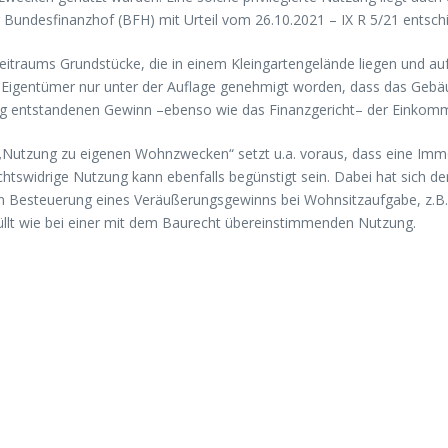
 Bundesfinanzhof (BFH) mit Urteil vom 26.10.2021 – IX R 5/21 entsch
-Zeitraums Grundstücke, die in einem Kleingartengelände liegen und a
n Eigentümer nur unter der Auflage genehmigt worden, dass das Geb
ng entstandenen Gewinn –ebenso wie das Finanzgericht– der Einkom
Nutzung zu eigenen Wohnzwecken“ setzt u.a. voraus, dass eine Immob
echtswidrige Nutzung kann ebenfalls begünstigt sein. Dabei hat sich 
en Besteuerung eines Veräußerungsgewinns bei Wohnsitzaufgabe, z.B.
llt wie bei einer mit dem Baurecht übereinstimmenden Nutzung.