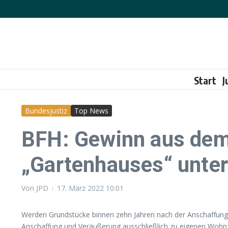
Zum Inhalt springen
Start
J
Bundesjustiz
Top News
BFH: Gewinn aus dem
„Gartenhauses“ unter
Von
JPD
17. März 2022
10:01
Werden Grundstücke binnen zehn Jahren nach der Anschaffung 
Anschaffung und Veräußerung ausschließlich zu eigenen Wohnzwe