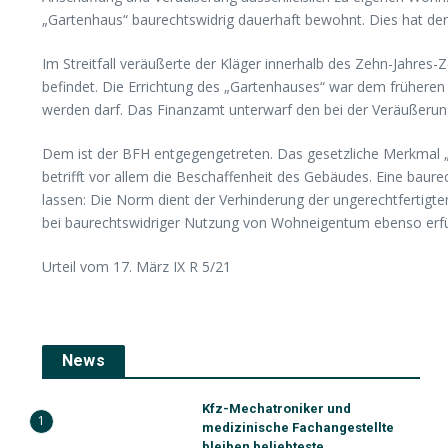
„Gartenhaus“ baurechtswidrig dauerhaft bewohnt. Dies hat der
Im Streitfall veräußerte der Kläger innerhalb des Zehn-Jahres
befindet. Die Errichtung des „Gartenhauses“ war dem frühere
werden darf. Das Finanzamt unterwarf den bei der Veräußeru
Dem ist der BFH entgegengetreten. Das gesetzliche Merkmal „
betrifft vor allem die Beschaffenheit des Gebäudes. Eine baur
lassen: Die Norm dient der Verhinderung der ungerechtfertigt
bei baurechtswidriger Nutzung von Wohneigentum ebenso erfü
Urteil vom 17. März IX R 5/21
News
Kfz-Mechatroniker und
1
medizinische Fachangestellte
bleiben beliebteste