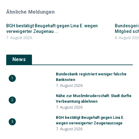
Ähnliche Meldungen
BGH bestätigt Beugehaft gegen Lina E. wegen
Bundesgeric
verweigerter Zeugenau ...
Mitglied schi
7. August 2026
6. August 202
News
Bundesbank registriert weniger falsche
1
Banknoten
7. August 2026
Nähe zur Muslimbruderschaft: Stadt durfte
2
Verbeamtung ablehnen
7. August 2026
BGH bestätigt Beugehaft gegen Lina E.
3
wegen verweigerter Zeugenaussage
7. August 2026