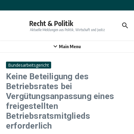
Zum Inhalt springen
Recht & Politik
Aktuelle Meldungen aus Politik, Wirtschaft und Justiz
Main Menu
Bundesarbeitsgericht
Keine Beteiligung des
Betriebsrates bei
Vergütungsanpassung eines
freigestellten
Betriebsratsmitglieds
erforderlich