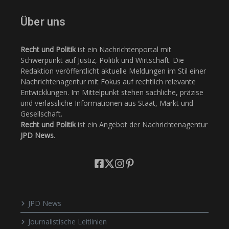
Über uns
Recht und Politik
ist ein Nachrichtenportal mit
Schwerpunkt auf Justiz, Politik und Wirtschaft. Die
Redaktion veröffentlicht aktuelle Meldungen im Stil einer
Nachrichtenagentur mit Fokus auf rechtlich relevante
Entwicklungen. Im Mittelpunkt stehen sachliche, präzise
und verlässliche Informationen aus Staat, Markt und
Gesellschaft.
Recht und Politik
ist ein Angebot der Nachrichtenagentur
JPD News
.
JPD News
Journalistische Leitlinien