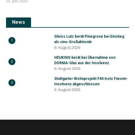
25. Juni 2026
News
Gleiss Lutz berät Pinegrove bei Einstieg
1
als sino-Großaktionär
6. August 2026
HEUKING berät bei Übernahme von
2
DORMA-Glas aus der Insolvenz
6. August 2026
Stuttgarter Wohnprojekt F40 trotz Fiwoim-
3
Insolvenz abgeschlossen
6. August 2026