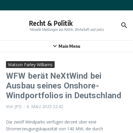
Zum Inhalt springen
Recht & Politik
Aktuelle Meldungen aus Politik, Wirtschaft und Justiz
Main Menu
Watson Farley Williams
WFW berät NeXtWind bei
Ausbau seines Onshore-
Windportfolios in Deutschland
Von
JPD
6. März 2025
22:42
Die zwölf Windparks verfügen derzeit über eine
Stromerzeugungskapazität von 140 MW, die durch