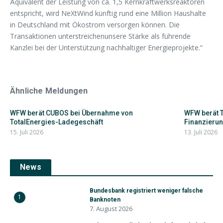
Äquivalent der Leistung von ca. 1,5 Kernkraftwerksreaktoren
entspricht, wird NeXtWind künftig rund eine Million Haushalte
in Deutschland mit Ökostrom versorgen können. Die
Transaktionen unterstreichenunsere Stärke als führende
Kanzlei bei der Unterstützung nachhaltiger Energieprojekte.“
Ähnliche Meldungen
WFW berät CUBOS bei Übernahme von
WFW berät T
TotalEnergies-Ladegeschäft
Finanzierung
15. Juli 2026
13. Juli 2026
News
Bundesbank registriert weniger falsche
1
Banknoten
7. August 2026