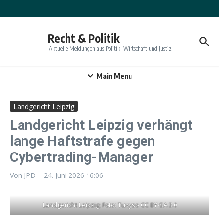
Zum Inhalt springen
Recht & Politik
Aktuelle Meldungen aus Politik, Wirtschaft und Justiz
Main Menu
Landgericht Leipzig
Landgericht Leipzig verhängt
lange Haftstrafe gegen
Cybertrading-Manager
Von
JPD
24. Juni 2026
16:06
Landgericht Leipzig; Foto: Tuxyso CC BY-SA 3.0