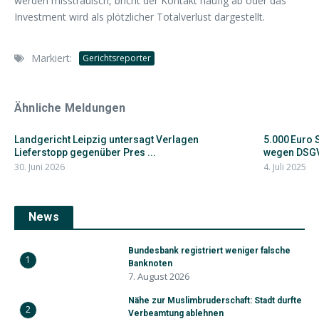
werden misstrauisch, bricht der Kontakt häufig ab oder das
Investment wird als plötzlicher Totalverlust dargestellt.
Markiert:
Gerichtsreporter
Ähnliche Meldungen
Landgericht Leipzig untersagt Verlagen
5.000 Euro 
Lieferstopp gegenüber Pres ...
wegen DSG
30. Juni 2026
4. Juli 2025
News
Bundesbank registriert weniger falsche
1
Banknoten
7. August 2026
Nähe zur Muslimbruderschaft: Stadt durfte
2
Verbeamtung ablehnen