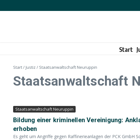
Zum Inhalt springen
Start
J
Start
/
Justiz
/
Staatsanwaltschaft Neuruppin
Staatsanwaltschaft 
Staatsanwaltschaft Neuruppin
Bildung einer kriminellen Vereinigung: Ank
erhoben
Es geht um Angriffe gegen Raffinerieanlagen der PCK GmbH 