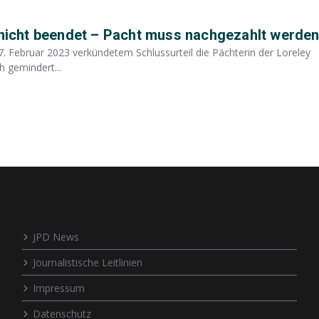
s nicht beendet – Pacht muss nachgezahlt werde
7. Februar 2023 verkündetem Schlussurteil die Pächterin der Loreley
 gemindert...
JPD News
Journalistische Leitlinien
Impressum
Datenschutz