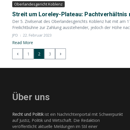
Oberlandesgericht Koblenz
Streit um Loreley-Plateau: Pachtverhältni
Der 5. Zivilsenat des Oberlandesgerichts Koblenz hat mit am 1
Freilichtbühne zur Zahlung ausstehender, jedoch der Höhe nach
JPD
22. Februar 2023
Read More
1
2
3
Über uns
Recht und Politik
ist ein Nachrichtenportal mit Schwerpunkt
auf Justiz, Politik und Wirtschaft. Die Redaktion
veröffentlicht aktuelle Meldungen im Stil einer