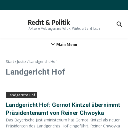
Zum Inhalt springen
Recht & Politik
Aktuelle Meldungen aus Politik, Wirtschaft und Justiz
Main Menu
Start
/
Justiz
/
Landgericht Hof
Landgericht Hof
Landgericht Hof
Landgericht Hof: Gernot Kintzel übernimmt
Präsidentenamt von Reiner Chwoyka
Das Bayerische Justizministerium hat Gernot Kintzel als neuen
Präsidenten des Landgerichts Hof eingeführt. Reiner Chwoyka