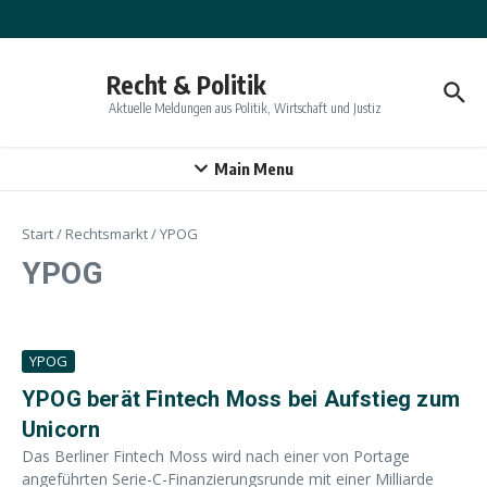
Zum Inhalt springen
Recht & Politik
Aktuelle Meldungen aus Politik, Wirtschaft und Justiz
Main Menu
Start
/
Rechtsmarkt
/
YPOG
YPOG
YPOG
YPOG berät Fintech Moss bei Aufstieg zum
Unicorn
Das Berliner Fintech Moss wird nach einer von Portage
angeführten Serie-C-Finanzierungsrunde mit einer Milliarde