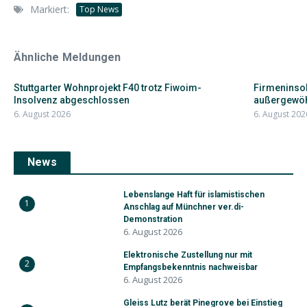
Markiert:
Top News
Ähnliche Meldungen
Stuttgarter Wohnprojekt F40 trotz Fiwoim-
Firmeninsol
Insolvenz abgeschlossen
außergewöhn
6. August 2026
6. August 202
News
Lebenslange Haft für islamistischen
1
Anschlag auf Münchner ver.di-
Demonstration
6. August 2026
Elektronische Zustellung nur mit
2
Empfangsbekenntnis nachweisbar
6. August 2026
Gleiss Lutz berät Pinegrove bei Einstieg