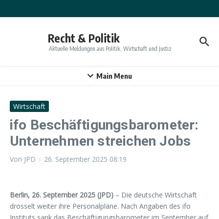
Zum Inhalt springen
Recht & Politik
Aktuelle Meldungen aus Politik, Wirtschaft und Justiz
Main Menu
Wirtschaft
ifo Beschäftigungsbarometer:
Unternehmen streichen Jobs
Von
JPD
26. September 2025
08:19
Berlin, 26. September 2025 (JPD)
– Die deutsche Wirtschaft
drosselt weiter ihre Personalpläne. Nach Angaben des ifo
Instituts sank das Beschäftigungsbarometer im September auf