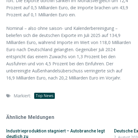
fort: Die Exporte dorthin sanken im Monatsvergleich um 12,4
Prozent auf 0,5 Milliarden Euro, die Importe brachen um 43,9
Prozent auf 0,1 Milliarden Euro ein.
Nominal – also ohne saison- und Kalenderbereinigung –
beliefen sich die deutschen Exporte im Juli 2025 auf 134,9
Milliarden Euro, während Importe im Wert von 118,0 Milliarden
Euro nach Deutschland gelangten. Gegenüber Juli 2024
entspricht das einem Zuwachs von 1,3 Prozent bei den
Ausfuhren und von 4,5 Prozent bei den Einfuhren. Der
unbereinigte Außenhandelsüberschuss verringerte sich auf
16,9 Milliarden Euro, nach 20,2 Milliarden Euro im Vorjahr.
Markiert:
Top News
Ähnliche Meldungen
Industrieproduktion stagniert – Autobranche legt
Deutsche Ex
deutlich zu
7. August 202