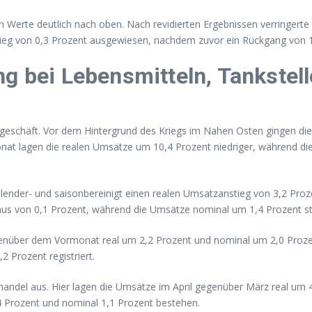
ten Werte deutlich nach oben. Nach revidierten Ergebnissen verringert
tieg von 0,3 Prozent ausgewiesen, nachdem zuvor ein Rückgang von
ng bei Lebensmitteln, Tankstel
llengeschäft. Vor dem Hintergrund des Kriegs im Nahen Osten gingen
nat lagen die realen Umsätze um 10,4 Prozent niedriger, während d
lender- und saisonbereinigt einen realen Umsatzanstieg von 3,2 Pro
Minus von 0,1 Prozent, während die Umsätze nominal um 1,4 Prozent st
genüber dem Vormonat real um 2,2 Prozent und nominal um 2,0 Proz
 Prozent registriert.
handel aus. Hier lagen die Umsätze im April gegenüber März real um 
,4 Prozent und nominal 1,1 Prozent bestehen.