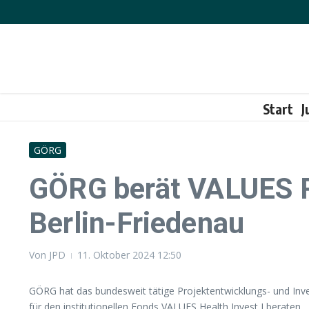
Zum Inhalt springen
Start
J
GÖRG
GÖRG berät VALUES Re
Berlin-Friedenau
Von
JPD
11. Oktober 2024
12:50
GÖRG hat das bundesweit tätige Projektentwicklungs- und In
für den institutionellen Fonds VALUES Health Invest I beraten.