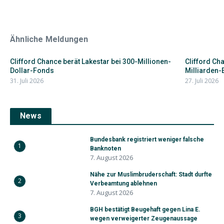
Ähnliche Meldungen
Clifford Chance berät Lakestar bei 300-Millionen-
Clifford Ch
Dollar-Fonds
Milliarden-
31. Juli 2026
27. Juli 2026
News
Bundesbank registriert weniger falsche
1
Banknoten
7. August 2026
Nähe zur Muslimbruderschaft: Stadt durfte
2
Verbeamtung ablehnen
7. August 2026
BGH bestätigt Beugehaft gegen Lina E.
3
wegen verweigerter Zeugenaussage