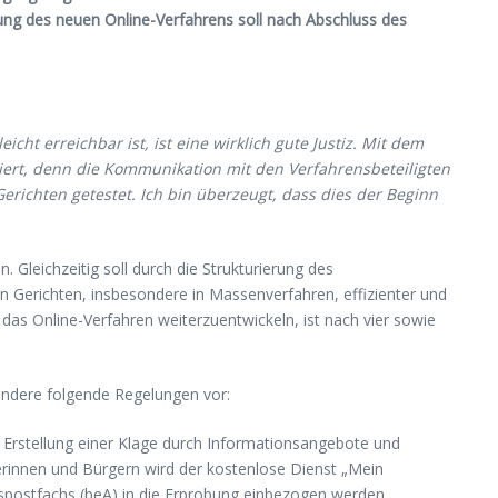
bung des neuen Online-Verfahrens soll nach Abschluss des
cht erreichbar ist, ist eine wirklich gute Justiz. Mit dem
tiert, denn die Kommunikation mit den Verfahrensbeteiligten
erichten getestet. Ich bin überzeugt, dass dies der Beginn
. Gleichzeitig soll durch die Strukturierung des
en Gerichten, insbesondere in Massenverfahren, effizienter und
as Online-Verfahren weiterzuentwickeln, ist nach vier sowie
sondere folgende Regelungen vor:
r Erstellung einer Klage durch Informationsangebote und
gerinnen und Bürgern wird der kostenlose Dienst „Mein
tspostfachs (beA) in die Erprobung einbezogen werden.