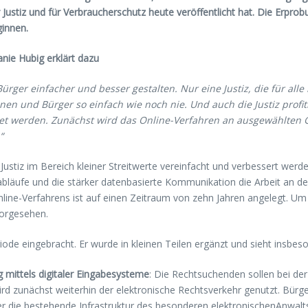
Justiz und für Verbraucherschutz heute veröffentlicht hat. Die Erpro
innen.
anie Hubig erklärt dazu
ger einfacher und besser gestalten. Nur eine Justiz, die für alle lei
en und Bürger so einfach wie noch nie. Und auch die Justiz profi
ltet werden. Zunächst wird das Online-Verfahren an ausgewählten G
“
Justiz im Bereich kleiner Streitwerte vereinfacht und verbessert werden
sabläufe und die stärker datenbasierte Kommunikation die Arbeit an d
ine-Verfahrens ist auf einen Zeitraum von zehn Jahren angelegt. Um d
vorgesehen.
riode eingebracht. Er wurde in kleinen Teilen ergänzt und sieht insbe
 mittels digitaler Eingabesysteme
: Die Rechtsuchenden sollen bei de
ird zunächst weiterhin der elektronische Rechtsverkehr genutzt. Bür
ber die bestehende Infrastruktur des besonderen elektronischenAnwal