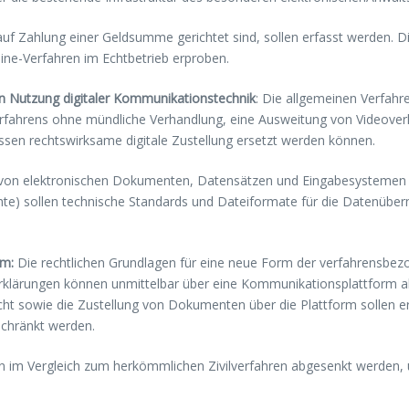
 auf Zahlung einer Geldsumme gerichtet sind, sollen erfasst werden. 
ine-Verfahren im Echtbetrieb erproben.
en Nutzung digitaler Kommunikationstechnik
: Die allgemeinen Verfah
erfahrens ohne mündliche Verhandlung, eine Ausweitung von Videover
essen rechtswirksame digitale Zustellung ersetzt werden können.
g von elektronischen Dokumenten, Datensätzen und Eingabesystemen di
hte) sollen technische Standards und Dateiformate für die Datenübe
rm:
Die rechtlichen Grundlagen für eine neue Form der verfahrensb
 Erklärungen können unmittelbar über eine Kommunikationsplattform
t sowie die Zustellung von Dokumenten über die Plattform sollen erm
schränkt werden.
en im Vergleich zum herkömmlichen Zivilverfahren abgesenkt werden, 