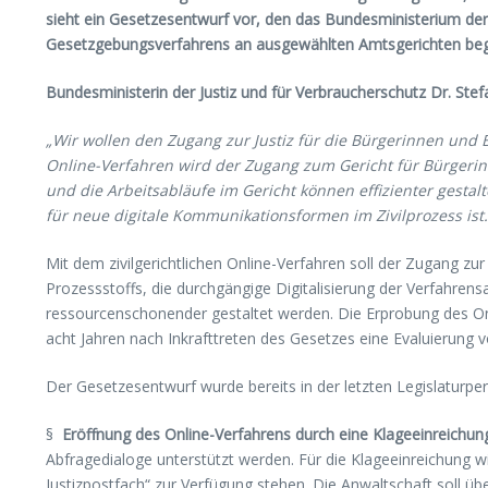
sieht ein Gesetzesentwurf vor, den das Bundesministerium der 
Gesetzgebungsverfahrens an ausgewählten Amtsgerichten beg
Bundesministerin der Justiz und für Verbraucherschutz Dr. Stef
„Wir wollen den Zugang zur Justiz für die Bürgerinnen und Bür
Online-Verfahren wird der Zugang zum Gericht für Bürgerinn
und die Arbeitsabläufe im Gericht können effizienter gesta
für neue digitale Kommunikationsformen im Zivilprozess ist.
Mit dem zivilgerichtlichen Online-Verfahren soll der Zugang zur 
Prozessstoffs, die durchgängige Digitalisierung der Verfahren
ressourcenschonender gestaltet werden. Die Erprobung des Onl
acht Jahren nach Inkrafttreten des Gesetzes eine Evaluierung 
Der Gesetzesentwurf wurde bereits in der letzten Legislaturpe
§
Eröffnung des Online-Verfahrens durch eine Klageeinreichung
Abfragedialoge unterstützt werden. Für die Klageeinreichung w
Justizpostfach“ zur Verfügung stehen. Die Anwaltschaft soll ü