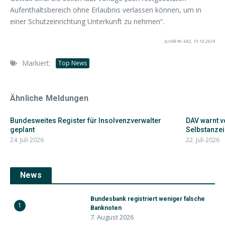
Aufenthaltsbereich ohne Erlaubnis verlassen können, um in
einer Schutzeinrichtung Unterkunft zu nehmen“.
(c) HiB Nr. 682, 10.10.2024
Markiert:
Top News
Ähnliche Meldungen
Bundesweites Register für Insolvenzverwalter
DAV warnt v
geplant
Selbstanze
24. Juli 2026
22. Juli 2026
News
Bundesbank registriert weniger falsche
1
Banknoten
7. August 2026