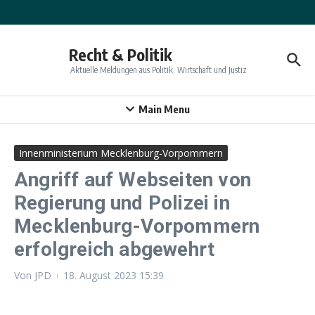
Zum Inhalt springen
Recht & Politik
Aktuelle Meldungen aus Politik, Wirtschaft und Justiz
Main Menu
Innenministerium Mecklenburg-Vorpommern
Angriff auf Webseiten von
Regierung und Polizei in
Mecklenburg-Vorpommern
erfolgreich abgewehrt
Von
JPD
18. August 2023
15:39