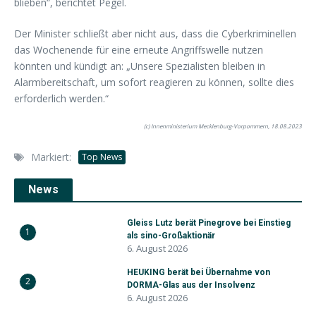
blieben“, berichtet Pegel.
Der Minister schließt aber nicht aus, dass die Cyberkriminellen
das Wochenende für eine erneute Angriffswelle nutzen
könnten und kündigt an: „Unsere Spezialisten bleiben in
Alarmbereitschaft, um sofort reagieren zu können, sollte dies
erforderlich werden.“
(c) Innenministerium Mecklenburg-Vorpommern, 18.08.2023
Markiert:
Top News
News
Gleiss Lutz berät Pinegrove bei Einstieg
1
als sino-Großaktionär
6. August 2026
HEUKING berät bei Übernahme von
2
DORMA-Glas aus der Insolvenz
6. August 2026