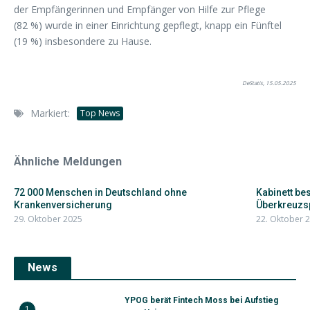
der Empfängerinnen und Empfänger von Hilfe zur Pflege
(82 %) wurde in einer Einrichtung gepflegt, knapp ein Fünftel
(19 %) insbesondere zu Hause.
DeStatis, 15.05.2025
Markiert:
Top News
Ähnliche Meldungen
72 000 Menschen in Deutschland ohne
Kabinett be
Krankenversicherung
Überkreuzsp
29. Oktober 2025
22. Oktober 
News
YPOG berät Fintech Moss bei Aufstieg
1