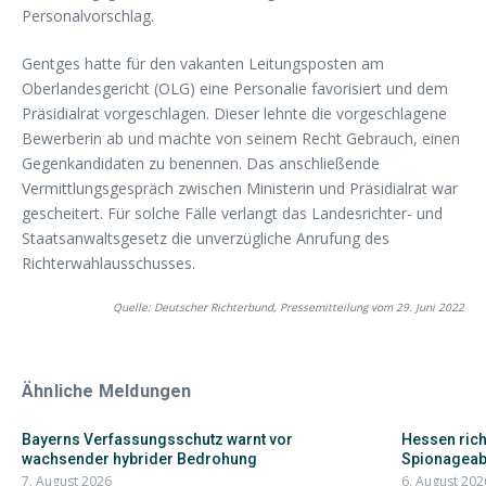
Personalvorschlag.
Gentges hatte für den vakanten Leitungsposten am
Oberlandesgericht (OLG) eine Personalie favorisiert und dem
Präsidialrat vorgeschlagen. Dieser lehnte die vorgeschlagene
Bewerberin ab und machte von seinem Recht Gebrauch, einen
Gegenkandidaten zu benennen. Das anschließende
Vermittlungsgespräch zwischen Ministerin und Präsidialrat war
gescheitert. Für solche Fälle verlangt das Landesrichter- und
Staatsanwaltsgesetz die unverzügliche Anrufung des
Richterwahlausschusses.
Quelle: Deutscher Richterbund, Pressemitteilung vom 29. Juni 2022
Ähnliche Meldungen
Bayerns Verfassungsschutz warnt vor
Hessen rich
wachsender hybrider Bedrohung
Spionageab
7. August 2026
6. August 202