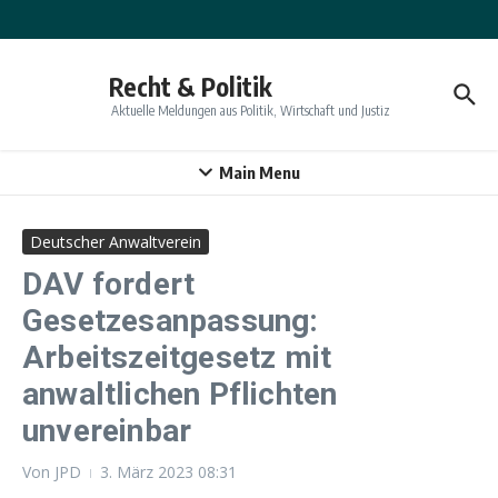
Zum Inhalt springen
Recht & Politik
Aktuelle Meldungen aus Politik, Wirtschaft und Justiz
Main Menu
Deutscher Anwaltverein
DAV fordert
Gesetzesanpassung:
Arbeitszeitgesetz mit
anwaltlichen Pflichten
unvereinbar
Von
JPD
3. März 2023
08:31