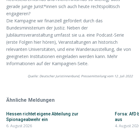
gerade junge Jurist*innen sich auch heute rechtspolitisch
engagieren?
Die Kampagne wir finanziell gefördert durch das
Bundesministerium der Justiz. Neben der
Jubiläumsveranstaltung umfasst sie u.a. eine Podcast-Serie
(erste Folgen hier hören), Veranstaltungen an historisch
relevanten Universitäten, und eine Wanderausstellung, die von
geeigneten Institutionen eingeladen werden kann. Mehr
Informationen auf der Kampagnen-Seite.
Quelle: Deutscher Juristinnenbund, Pressemitteilung vom 12. Juli 2022
Ähnliche Meldungen
Hessen richtet eigene Abteilung zur
Forsa: AfD 
Spionageabwehr ein
aus
6. August 2026
4. August 202