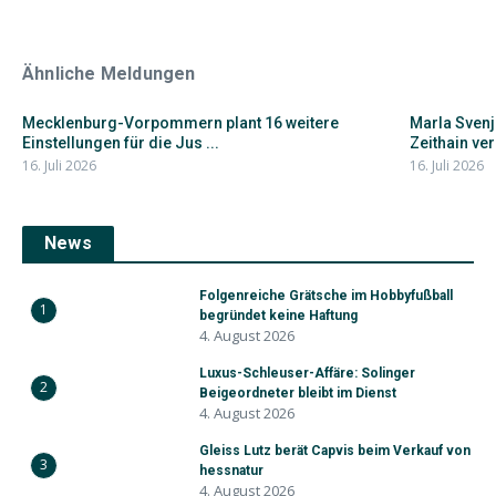
Ähnliche Meldungen
Mecklenburg-Vorpommern plant 16 weitere
Marla Svenj
Einstellungen für die Jus ...
Zeithain ver
16. Juli 2026
16. Juli 2026
News
Folgenreiche Grätsche im Hobbyfußball
1
begründet keine Haftung
4. August 2026
Luxus-Schleuser-Affäre: Solinger
2
Beigeordneter bleibt im Dienst
4. August 2026
Gleiss Lutz berät Capvis beim Verkauf von
3
hessnatur
4. August 2026