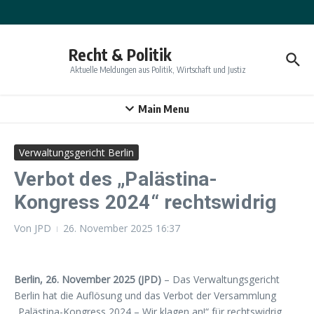
Zum Inhalt springen
Recht & Politik
Aktuelle Meldungen aus Politik, Wirtschaft und Justiz
Main Menu
Verwaltungsgericht Berlin
Verbot des „Palästina-
Kongress 2024“ rechtswidrig
Von
JPD
26. November 2025
16:37
Berlin, 26. November 2025 (JPD)
– Das Verwaltungsgericht
Berlin hat die Auflösung und das Verbot der Versammlung
„Palästina-Kongress 2024 – Wir klagen an!“ für rechtswidrig