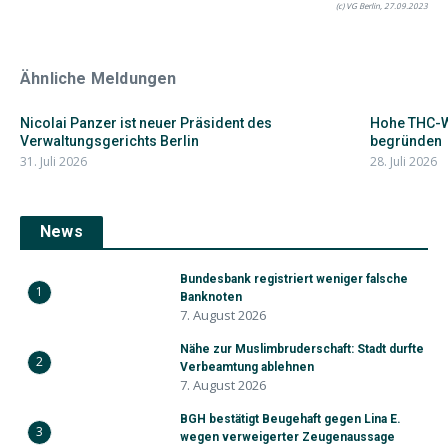
(c) VG Berlin, 27.09.2023
Ähnliche Meldungen
Nicolai Panzer ist neuer Präsident des
Hohe THC-W
Verwaltungsgerichts Berlin
begründen
31. Juli 2026
28. Juli 2026
News
Bundesbank registriert weniger falsche
1
Banknoten
7. August 2026
Nähe zur Muslimbruderschaft: Stadt durfte
2
Verbeamtung ablehnen
7. August 2026
BGH bestätigt Beugehaft gegen Lina E.
3
wegen verweigerter Zeugenaussage