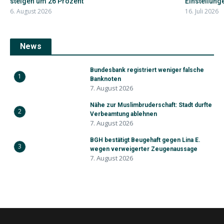
steigen um 26 Prozent
Einstellunge
6. August 2026
16. Juli 2026
News
Bundesbank registriert weniger falsche
1
Banknoten
7. August 2026
Nähe zur Muslimbruderschaft: Stadt durfte
2
Verbeamtung ablehnen
7. August 2026
BGH bestätigt Beugehaft gegen Lina E.
3
wegen verweigerter Zeugenaussage
7. August 2026