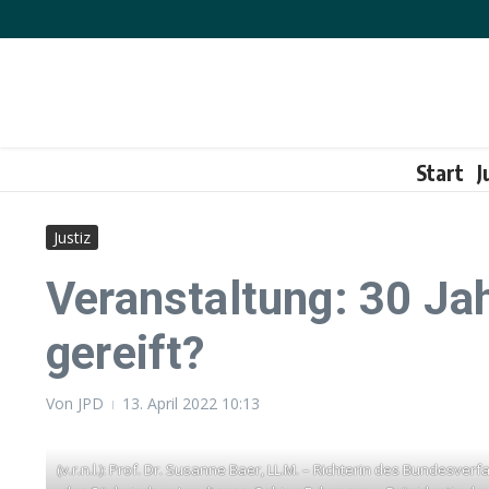
Zum Inhalt springen
Start
J
Justiz
Veranstaltung: 30 Ja
gereift?
Von
JPD
13. April 2022
10:13
(v.r.n.l.): Prof. Dr. Susanne Baer, LL.M. – Richterin des Bunde