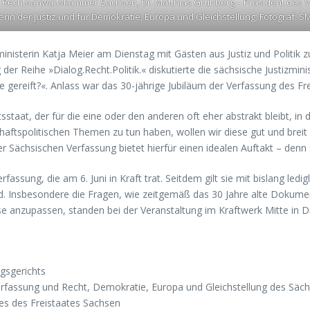
 Rechtsanwaltskammer Sachsen, Dr. Matthias Grünberg – Präsident des Ve
rin der Justiz und für Demokratie, Europa und Gleichstellung; Fotograf: 
izministerin Katja Meier am Dienstag mit Gästen aus Justiz und Politi
der Reihe »Dialog.Recht.Politik.« diskutierte die sächsische Justizmi
 gereift?«. Anlass war das 30-jährige Jubiläum der Verfassung des Fr
staat, der für die eine oder den anderen oft eher abstrakt bleibt, in
schaftspolitischen Themen zu tun haben, wollen wir diese gut und brei
 Sächsischen Verfassung bietet hierfür einen idealen Auftakt – denn
ssung, die am 6. Juni in Kraft trat. Seitdem gilt sie mit bislang ledig
d. Insbesondere die Fragen, wie zeitgemäß das 30 Jahre alte Dokum
sse anzupassen, standen bei der Veranstaltung im Kraftwerk Mitte in D
gsgerichts
rfassung und Recht, Demokratie, Europa und Gleichstellung des Säc
es des Freistaates Sachsen