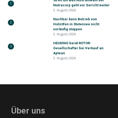
Streit um Betriebsratswahl bei
1
Nutracorp geht vor Gericht weiter
5. August 2026
Nachbar kann Betrieb von
2
Holzöfen in Stutensee nicht
vorläufig stoppen
5. August 2026
HEUKING berät ROTOR-
3
Gesellschafter bei Verkauf an
Aptean
5. August 2026
Über uns