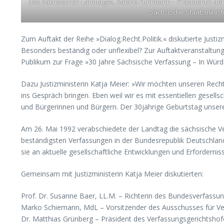
des Sächsischen Landtages, Sabine Fuhrmann – Präsidentin der
Sächsische Staatsministe
Zum Auftakt der Reihe »Dialog.Recht.Politik.« diskutierte Just
Besonders beständig oder unflexibel? Zur Auftaktveranstaltung 
Publikum zur Frage »30 Jahre Sächsische Verfassung – In Würde
Dazu Justizministerin Katja Meier: »Wir möchten unseren Rechts
ins Gespräch bringen. Eben weil wir es mit essentiellen gesell
und Bürgerinnen und Bürgern. Der 30jährige Geburtstag unserer
Am 26. Mai 1992 verabschiedete der Landtag die sächsische Verfa
beständigsten Verfassungen in der Bundesrepublik Deutschlan
sie an aktuelle gesellschaftliche Entwicklungen und Erforderni
Gemeinsam mit Justizministerin Katja Meier diskutierten:
Prof. Dr. Susanne Baer, LL.M. – Richterin des Bundesverfassun
Marko Schiemann, MdL – Vorsitzender des Ausschusses für Ve
Dr. Matthias Grünberg – Präsident des Verfassungsgerichtshof