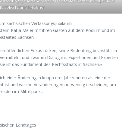
rfassungsgerichtshofes des Freistaates Sachsen, Katja Meier –
SMJusDEG I Daniel Meißner
k zum sächsischen Verfassungsjubiläum.
nisterin Katja Meier mit ihren Gästen auf dem Podium und im
eistaates Sachsen.
 den öffentlichen Fokus rücken, seine Bedeutung buchstäblich
t vermitteln, und zwar im Dialog mit Expertinnen und Experten
 sie ist das Fundament des Rechtsstaats in Sachsen.«
lich einer Änderung in knapp drei Jahrzehnten als eine der
ent ist und welche Veränderungen notwendig erscheinen, um
resden im Mittelpunkt.
hsischen Landtages