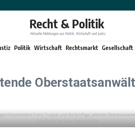
Recht & Politik
Aktuelle Meldungen aus Politik, Wirtschaft und Justiz
ustiz
Politik
Wirtschaft
Rechtsmarkt
Gesellschaft
itende Oberstaatsanwält
gerichtspräsident Franz Truppei und die künftige Leitende Oberstaatsanw
Claudia Guba; Foto: Thomas Guba