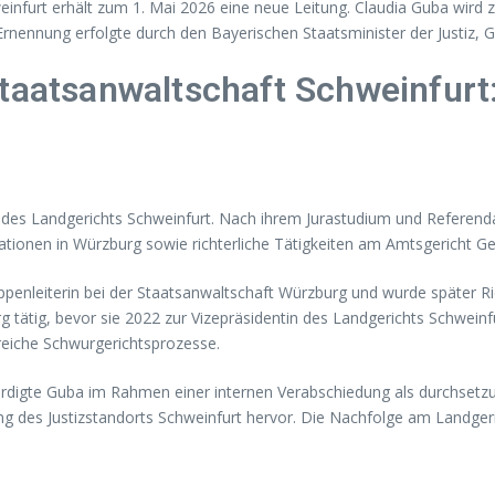
infurt erhält zum 1. Mai 2026 eine neue Leitung. Claudia Guba wird z
 Ernennung erfolgte durch den Bayerischen Staatsminister der Justiz, G
Staatsanwaltschaft Schweinfur
in des Landgerichts Schweinfurt. Nach ihrem Jurastudium und Referend
 Stationen in Würzburg sowie richterliche Tätigkeiten am Amtsgeric
penleiterin bei der Staatsanwaltschaft Würzburg und wurde später Ri
tätig, bevor sie 2022 zur Vizepräsidentin des Landgerichts Schweinfu
reiche Schwurgerichtsprozesse.
ürdigte Guba im Rahmen einer internen Verabschiedung als durchsetzu
ng des Justizstandorts Schweinfurt hervor. Die Nachfolge am Landgeric