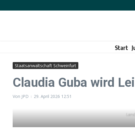
Zum Inhalt springen
Start
J
Staatsanwaltschaft Schweinfurt
Claudia Guba wird Le
Von
JPD
29. April 2026
12:51
Land