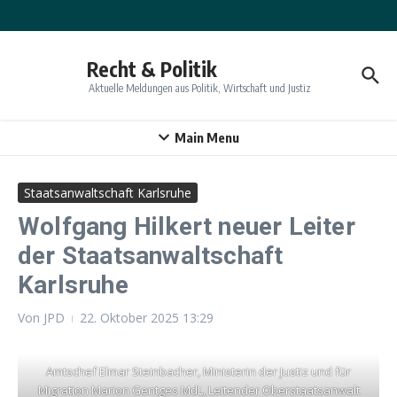
Zum Inhalt springen
Recht & Politik
Aktuelle Meldungen aus Politik, Wirtschaft und Justiz
Main Menu
Staatsanwaltschaft Karlsruhe
Wolfgang Hilkert neuer Leiter
der Staatsanwaltschaft
Karlsruhe
Von
JPD
22. Oktober 2025
13:29
Amtschef Elmar Steinbacher, Ministerin der Justiz und für
Migration Marion Gentges MdL, Leitender Oberstaatsanwalt