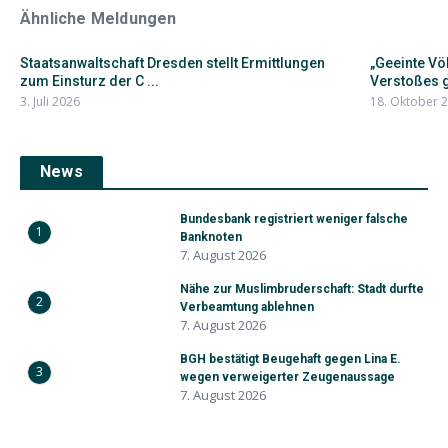
Ähnliche Meldungen
Staatsanwaltschaft Dresden stellt Ermittlungen
„Geeinte V
zum Einsturz der C ...
Verstoßes g
3. Juli 2026
18. Oktober 
News
Bundesbank registriert weniger falsche
1
Banknoten
7. August 2026
Nähe zur Muslimbruderschaft: Stadt durfte
2
Verbeamtung ablehnen
7. August 2026
BGH bestätigt Beugehaft gegen Lina E.
3
wegen verweigerter Zeugenaussage
7. August 2026