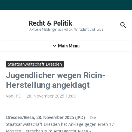
Zum Inhalt springen
Recht & Politik
Aktuelle Meldungen aus Politik, Wirtschaft und Justiz
Main Menu
Staatsanwaltschaft Dresden
Jugendlicher wegen Ricin-
Herstellung angeklagt
Von
JPD
28. November 2025
13:00
Dresden/Riesa, 28. November 2025 (JPD)
– Die
Staatsanwaltschaft Dresden hat Anklage gegen einen 17-
jährigen Deutschen zum Amtsgericht Riesa –