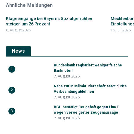
Ähnliche Meldungen
Klageeingänge bei Bayerns Sozialgerichten
Mecklenbur
steigen um 26 Prozent
Einstellunge
6. August 2026
16. Juli 2026
News
Bundesbank registriert weniger falsche
1
Banknoten
7. August 2026
Nähe zur Muslimbruderschaft: Stadt durfte
2
Verbeamtung ablehnen
7. August 2026
BGH bestätigt Beugehaft gegen Lina E.
3
wegen verweigerter Zeugenaussage
7. August 2026