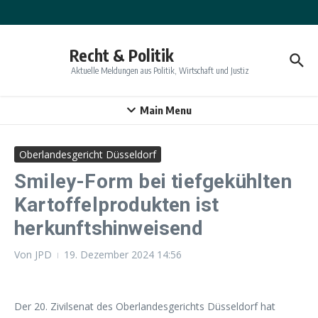
Zum Inhalt springen
Recht & Politik
Aktuelle Meldungen aus Politik, Wirtschaft und Justiz
Main Menu
Oberlandesgericht Düsseldorf
Smiley-Form bei tiefgekühlten
Kartoffelprodukten ist
herkunftshinweisend
Von
JPD
19. Dezember 2024
14:56
Der 20. Zivilsenat des Oberlandesgerichts Düsseldorf hat