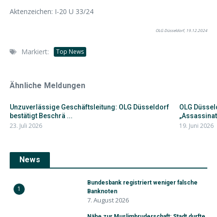
Aktenzeichen: I-20 U 33/24
OLG Düsseldorf, 19.12.2024
Markiert:
Top News
Ähnliche Meldungen
Unzuverlässige Geschäftsleitung: OLG Düsseldorf
OLG Düsseld
bestätigt Beschrä ...
„Assassinati
23. Juli 2026
19. Juni 2026
News
Bundesbank registriert weniger falsche
1
Banknoten
7. August 2026
Nähe zur Muslimbruderschaft: Stadt durfte