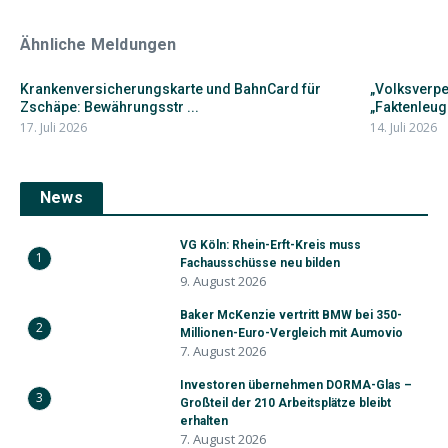
Ähnliche Meldungen
Krankenversicherungskarte und BahnCard für
„Volksverpe
Zschäpe: Bewährungsstr ...
„Faktenleug
17. Juli 2026
14. Juli 2026
News
VG Köln: Rhein-Erft-Kreis muss
1
Fachausschüsse neu bilden
9. August 2026
Baker McKenzie vertritt BMW bei 350-
2
Millionen-Euro-Vergleich mit Aumovio
7. August 2026
Investoren übernehmen DORMA-Glas –
3
Großteil der 210 Arbeitsplätze bleibt
erhalten
7. August 2026