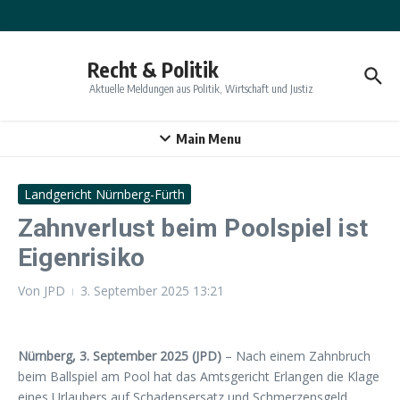
Zum Inhalt springen
Recht & Politik
Aktuelle Meldungen aus Politik, Wirtschaft und Justiz
Main Menu
Landgericht Nürnberg-Fürth
Zahnverlust beim Poolspiel ist
Eigenrisiko
Von
JPD
3. September 2025
13:21
Nürnberg, 3. September 2025 (JPD)
– Nach einem Zahnbruch
beim Ballspiel am Pool hat das Amtsgericht Erlangen die Klage
eines Urlaubers auf Schadensersatz und Schmerzensgeld