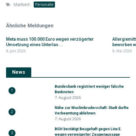
Markiert:
Personalie
Ähnliche Meldungen
Meta muss 100.000 Euro wegen verzögerter
Allergiemitt
Umsetzung eines Unterlas ...
beworben w
8. Juni 2026
8. Mai 2026
News
Bundesbank registriert weniger falsche
1
Banknoten
7. August 2026
Nähe zur Muslimbruderschaft: Stadt durfte
2
Verbeamtung ablehnen
7. August 2026
BGH bestätigt Beugehaft gegen Lina E.
3
wegen verweigerter Zeugenaussage